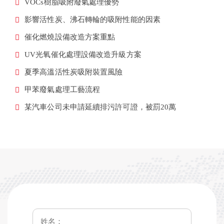
VOCs樹脂吸附廢氣處理優勢
影響活性炭、沸石轉輪的吸附性能的因素
催化燃燒設備改造方案重點
UV光氧催化處理設備改造升級方案
夏季高溫活性炭吸附裝置風險
甲苯廢氣處理工藝流程
某汽車公司未申請延續排污許可證，被罰20萬