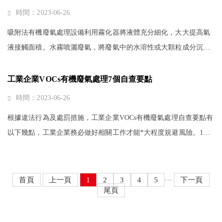
時間：2023-06-26
吸附法有機廢氣處理設備利用霧化器將液體充分細化，大大提高氣
液接觸面積。水霧噴灑廢氣，將廢氣中的水溶性或大顆粒成分沉降
下來，達到污染物與潔凈氣體分離的目的。吸附法日常點檢制度和
臺賬制度1、廢氣處理設備日常···
工業企業VOCs有機廢氣處理7個自查要點
時間：2023-06-26
根據違法行為及處罰措施，工業企業VOCs有機廢氣處理自查要點有
以下幾點，工業企業務必做好相關工作才能*大程度規避風險。1、
企業VOC有機廢氣處理設備整體情況包括安裝時間、吸附劑填充量
及更換頻次、耗材用量及完好···
首頁
上一頁
1
2
3
4
5
下一頁
···
尾頁