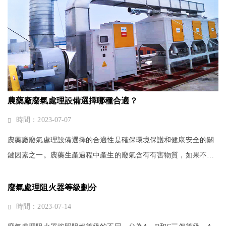
農藥廠廢氣處理設備選擇哪種合適？
時間：2023-07-07
農藥廠廢氣處理設備選擇的合適性是確保環境保護和健康安全的關
鍵因素之一。農藥生產過程中產生的廢氣含有有害物質，如果不得
當處理，將對環境和人體健康帶來嚴重影響。因此，正確選擇廢氣
處理設備至關重要。在選擇合···
廢氣處理阻火器等級劃分
時間：2023-07-14