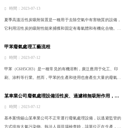
時間：2023-07-13
夏季高溫活性炭吸附裝置是一種用于去除空氣中有害物質的設備，
它利用活性炭的吸附性能來捕獲和固定有毒氣體和有機化合物。然
而，這種裝置在高溫環境下使用可能存在一些風險。夏季高溫活性
炭吸附裝置風險1、高溫會影響···
甲苯廢氣處理工藝流程
時間：2023-07-12
甲苯（C6H5CH3）是一種常見的有機溶劑，廣泛應用于化工、印
刷、涂料等行業。然而，甲苯的生產和使用也會產生大量的廢氣，
這些廢氣中含有甲苯等有害成分，對環境和健康造成潛在的危害。
因此，甲苯廢氣處理工藝流程的設···
某車業公司廢氣處理設備活性炭、過濾棉無吸附作用，罰
23萬
時間：2023-07-12
基本案情錫山某車業公司不正常運行廢氣處理設備，以逃避監管的
方式排放大氣污染物。執法人員現場檢查時，該單位正在生產，但