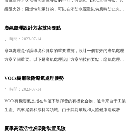
廢氣處理阻火器按照阻燃等級的不同，分為A、B和C三個等級。A
級阻火器：阻燃性能更好的，可以在消防水源難以供應時防止火災
的擴散。B級阻火器：阻燃性能次之，用于防止火災蔓延。C級阻火
器：阻燃性能相對較差，主要用···
廢氣處理設計方案技術要點
時間：2023-07-14
廢氣處理是保護環境和健康的重要措施，設計一個有效的廢氣處理
方案至關重要。以下是廢氣處理設計方案的技術要點：廢氣處理設
計方案技術要點1. 廢氣成分分析：在設計廢氣處理方案之前，需要
對廢氣進行詳細的成分分析。···
VOCs樹脂吸附廢氣處理優勢
時間：2023-07-14
VOCs有機廢氣是指在常溫下易揮發的有機化合物，通常來自于工業
生產、汽車尾氣和涂料等領域。由于其對環境和人體健康造成潛在
風險，VOCs有機廢氣處理成為了一個重要的環境問題。在VOCs廢
氣處理技術中，樹脂吸附被廣泛···
夏季高溫活性炭吸附裝置風險