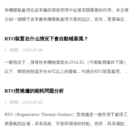
有機廢氣處理在皮革廠的環保管理中起著至關重要的作用。本文將
介紹一個關于皮革廠有機廢氣處理方案的設計。首先，需要確定皮
革廠的有機廢氣來源。在制造過程中，皮革廠會產生許多有機廢
氣，如苯、甲苯、二甲苯等發性···
RTO裝置在什么情況下會自動補新風？
時間：2023-07-06
一般情況下，揮發性有機物濃度在25%LEL（可燃氣體爆炸下限）
以下、燃燒絕熱溫升在40℃以上的廢氣，均適合RTO裝置處理。
VOCs濃度小于2000mg/Nm3、致絕熱燃燒溫升低于40℃的需助燃，
以提高其絕熱溫升至40℃以上的廢氣···
RTO焚燒爐的能耗問題分析
時間：2023-07-05
RTO（Regenerative Thermal Oxidizer）焚燒爐是一種常用于處理工
業廢氣的設備，具有高效、可靠和環保的特點。然而，與其優點相
對應的是其能耗問題。本文將對RTO焚燒爐的能耗進行綜合分析，