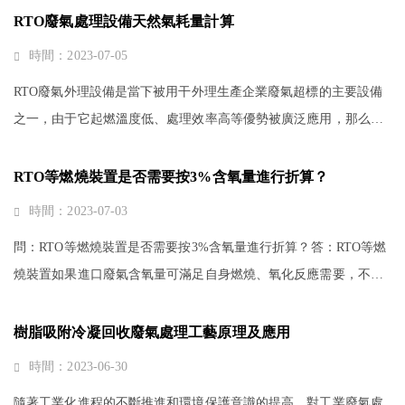
并探討可能的改進方案。一、···
RTO廢氣處理設備天然氣耗量計算
時間：2023-07-05
RTO廢氣外理設備是當下被用干外理生產企業廢氣超標的主要設備
之一，由于它起燃溫度低、處理效率高等優勢被廣泛應用，那么干
貨問題來了，RTO廢氣處理設備天然氣耗量如何計算?一、會計算熱
效率和進出口溫差假設RTO氣處···
RTO等燃燒裝置是否需要按3%含氧量進行折算？
時間：2023-07-03
問：RTO等燃燒裝置是否需要按3%含氧量進行折算？答：RTO等燃
燒裝置如果進口廢氣含氧量可滿足自身燃燒、氧化反應需要，不需
另外補充空氣，此時以實測濃度作為達標判定依據，不需按3% 含
氧量進行折算，但需要保證裝置出···
樹脂吸附冷凝回收廢氣處理工藝原理及應用
時間：2023-06-30
隨著工業化進程的不斷推進和環境保護意識的提高，對工業廢氣處