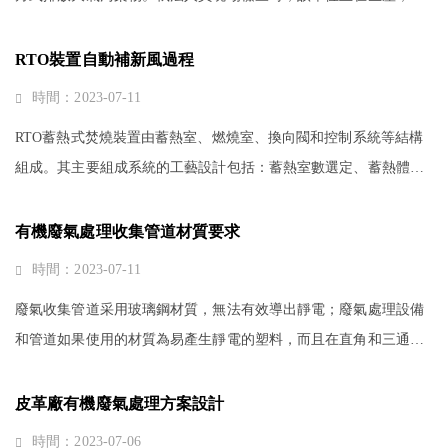
配套廢氣處理設備內活性炭呈糊狀、過濾棉已歪斜，無法起到吸附
作用。處理結果該單位的行為···
RTO裝置自動補新風過程
時間：2023-07-11
RTO蓄熱式焚燒裝置由蓄熱室、燃燒室、換向閥和控制系統等結構
組成。其主要組成系統的工藝設計包括：蓄熱室數選定、蓄熱體材
料和類型選取和蓄熱體量的計算、空塔進氣流速的確定；燃燒室的
燃燒溫度、煙氣停留時間、燃燒···
有機廢氣處理收集管道材質要求
時間：2023-07-11
廢氣收集管道采用玻璃鋼材質，無法有效導出靜電；廢氣處理設備
和管道如果使用的材質為易產生靜電的塑料，而且在直角和三通處
更易產生靜電，應做好防靜電措施，建議使用絕緣材料、防靜電材
料。有機廢氣處理收集管道材···
皮革廠有機廢氣處理方案設計
時間：2023-07-06