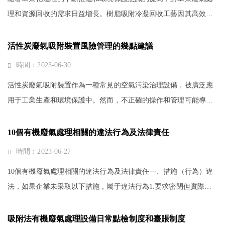
理和資源回收的需求日益增長。樹脂吸附冷凝回收工藝因其高效、
節能、經濟的特點在工業廢氣處理中得到了廣泛應用。本文將介紹
樹脂吸附冷凝回收工藝的基本···
活性炭廢氣吸附裝置風險管理的幾點建議
時間：2023-06-30
活性炭廢氣吸附裝置作為一種常見的空氣污染治理設備，被廣泛應
用于工業生產和環境保護中。然而，不正確的操作和管理可能導致
一系列潛在的風險和安全問題。本文將提出幾點關于活性炭廢氣吸
附裝置風險管理的建議。活性···
10個有機廢氣處理相關的違法行為及法律責任
時間：2023-06-27
10個有機廢氣處理相關的違法行為及法律責任一、措施（行為）違
法，如果企業未采取以下措施，屬于違法行為1.要求密閉但實際未
進行密閉如：非取用狀態時敞開VOCs物料儲存容器，VOCs物料進
行敞開式轉移和輸送，敞開式化···
吸附法有機廢氣處理設備日常點檢制度和臺賬制度