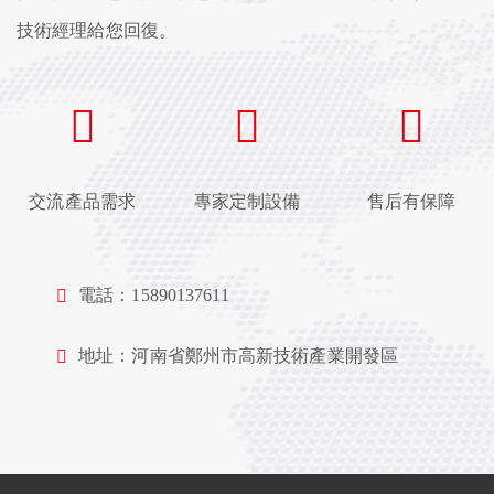
技術經理給您回復。
交流產品需求
專家定制設備
售后有保障
電話：15890137611
地址：河南省鄭州市高新技術產業開發區