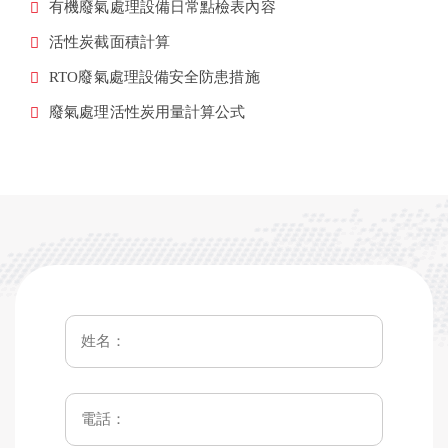
有機廢氣處理設備日常點檢表內容
活性炭截面積計算
RTO廢氣處理設備安全防患措施
廢氣處理活性炭用量計算公式