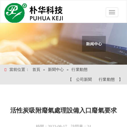
Toggle
navigatio
當前位置：
首頁
»
新聞中心
»
行業動態
【
公司新聞
行業動態
】
活性炭吸附廢氣處理設備入口廢氣要求
時間：2023-08-17 訪問量：24