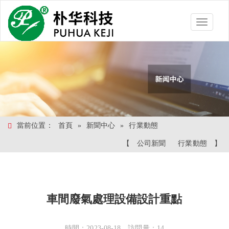
Toggle
navigatio
當前位置：
首頁
»
新聞中心
»
行業動態
【
公司新聞
行業動態
】
車間廢氣處理設備設計重點
時間：2023-08-18 訪問量：14