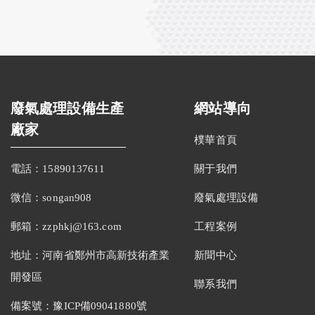
廢氣處理設備生產
網站導向
廠家
樸華首頁
電話：15890137611
關于我們
微信：songan908
廢氣處理設備
郵箱：zzphkj@163.com
工程案例
地址：河南省鄭州市高新技術產業
新聞中心
開發區
聯系我們
備案號：
豫ICP備09041880號